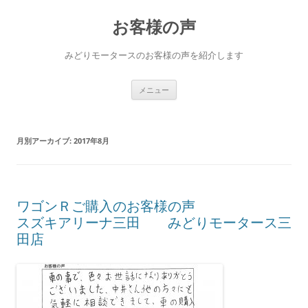
コ
ン
お客様の声
テ
ン
ツ
へ
みどりモータースのお客様の声を紹介します
ス
キ
ッ
プ
メニュー
月別アーカイブ:
2017年8月
ワゴンＲご購入のお客様の声
スズキアリーナ三田 みどりモータース三
田店