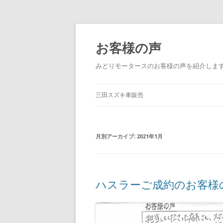
コ
ン
テ
お客様の声
ン
ツ
へ
みどりモータースのお客様の声を紹介しま
ス
キ
ッ
プ
三田スズキ車販売
月別アーカイブ:
2021年1月
ハスラーご成約のお客