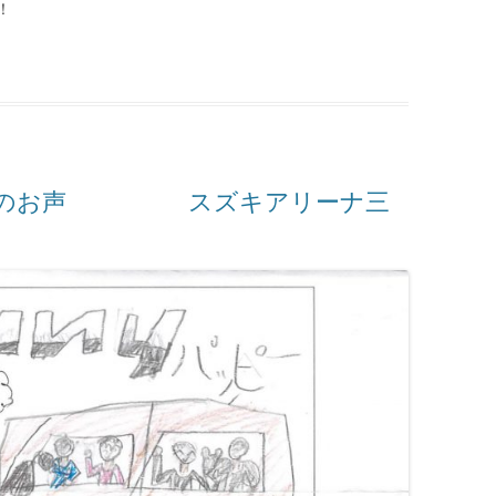
！
|
客様のお声 スズキアリーナ三