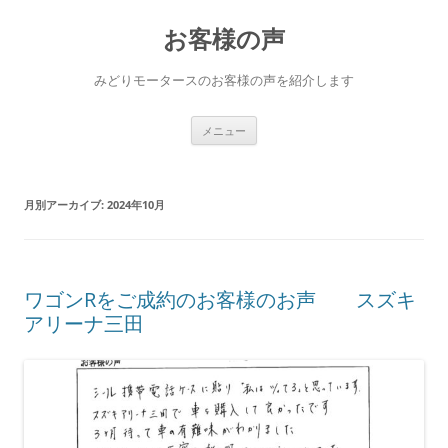
コ
ン
お客様の声
テ
ン
ツ
へ
みどりモータースのお客様の声を紹介します
ス
キ
ッ
プ
メニュー
月別アーカイブ:
2024年10月
ワゴンRをご成約のお客様のお声 スズキ
アリーナ三田