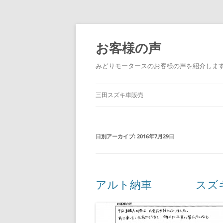
コ
ン
テ
お客様の声
ン
ツ
へ
みどりモータースのお客様の声を紹介しま
ス
キ
ッ
プ
三田スズキ車販売
日別アーカイブ:
2016年7月29日
アルト納車 スズキ