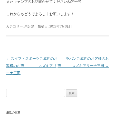
またキャンプのお話聞かせてくださいね(*^^*)
これからもどうぞよろしくお願いします！
カテゴリー:
未分類
| 投稿日:
2023年7月3日
|
投
←
スイフトスポーツご成約のお
ラパンご成約のお客様のお
稿
客様のお声 スズキアリ
声 スズキアリーナ三田
→
ナ
ーナ三田
ビ
ゲ
検
ー
索:
シ
ョ
最近の投稿