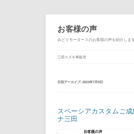
コ
ン
テ
お客様の声
ン
ツ
へ
みどりモータースのお客様の声を紹介しま
ス
キ
ッ
プ
三田スズキ車販売
日別アーカイブ:
2023年7月9日
スペーシアカスタムご
ナ三田