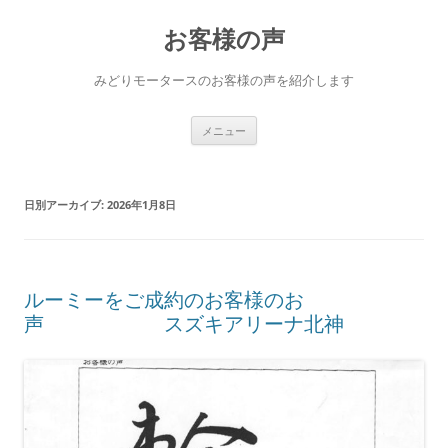
コ
ン
お客様の声
テ
ン
ツ
へ
みどりモータースのお客様の声を紹介します
ス
キ
ッ
プ
メニュー
日別アーカイブ:
2026年1月8日
ルーミーをご成約のお客様のお
声 スズキアリーナ北神