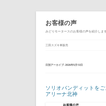
コ
ン
テ
お客様の声
ン
ツ
へ
みどりモータースのお客様の声を紹介しま
ス
キ
ッ
プ
三田スズキ車販売
日別アーカイブ:
2026年5月13日
ソリオバンディットを
アリーナ北神