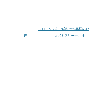
フロンクスをご成約のお客様のお
声 スズキアリーナ北神
→