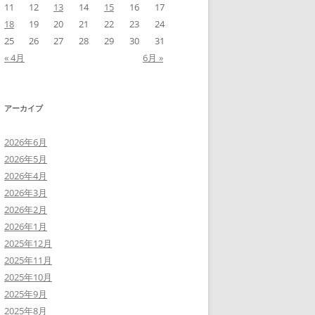
11
12
13
14
15
16
17
18
19
20
21
22
23
24
25
26
27
28
29
30
31
« 4月
6月 »
アーカイブ
2026年6月
2026年5月
2026年4月
2026年3月
2026年2月
2026年1月
2025年12月
2025年11月
2025年10月
2025年9月
2025年8月