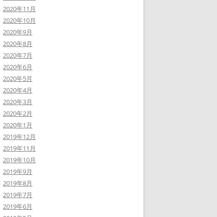
2020年11月
2020年10月
2020年9月
2020年8月
2020年7月
2020年6月
2020年5月
2020年4月
2020年3月
2020年2月
2020年1月
2019年12月
2019年11月
2019年10月
2019年9月
2019年8月
2019年7月
2019年6月