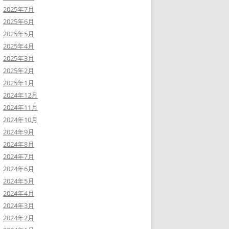
2025年7月
2025年6月
2025年5月
2025年4月
2025年3月
2025年2月
2025年1月
2024年12月
2024年11月
2024年10月
2024年9月
2024年8月
2024年7月
2024年6月
2024年5月
2024年4月
2024年3月
2024年2月