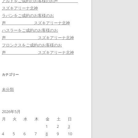
アルトをご成約のお客様のお声
スズキアリーナ北神
ラパンをご成約のお客様のお
声 スズキアリーナ北神
ハスラーをご成約のお客様のお
声 スズキアリーナ北神
フロンクスをご成約のお客様のお
声 スズキアリーナ北神
カテゴリー
未分類
2026年5月
月
火
水
木
金
土
日
1
2
3
4
5
6
7
8
9
10