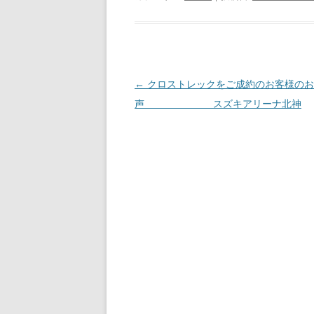
投
←
クロストレックをご成約のお客様のお
稿
声 スズキアリーナ北神
ナ
ビ
ゲ
ー
シ
ョ
ン