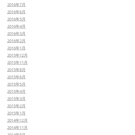
2016年7月
2016年6月
2016年5月
2016年4月
2016年3月
2016年2月
2016年1月
2015年12月
2015年11月
2015年8月
2015年6月
2015年5月
2015年4月
2015年3月
2015年2月
2015年1月
2014年12月
2014年11月
2014年8月