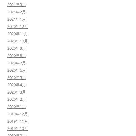
2021年3月
2021年2月
2021年1月
2020年12月
2020年11月
2020年10月
2020年9月
2020年8月
2020年7月
2020年6月
2020年5月
2020年4月
2020年3月
2020年2月
2020年1月
2019年12月
2019年11月
2019年10月
2019年9月