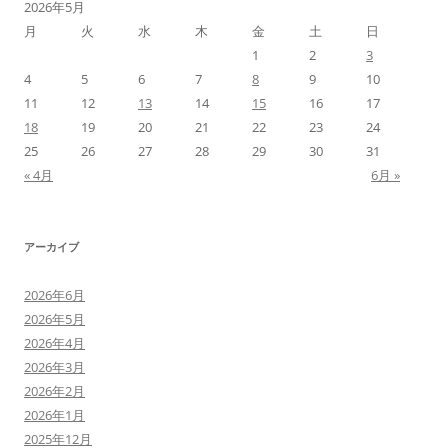
2026年5月
月
火
水
木
金
土
日
1
2
3
4
5
6
7
8
9
10
11
12
13
14
15
16
17
18
19
20
21
22
23
24
25
26
27
28
29
30
31
« 4月
6月 »
アーカイブ
2026年6月
2026年5月
2026年4月
2026年3月
2026年2月
2026年1月
2025年12月