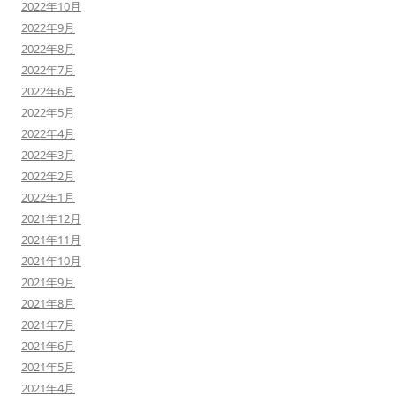
2022年10月
2022年9月
2022年8月
2022年7月
2022年6月
2022年5月
2022年4月
2022年3月
2022年2月
2022年1月
2021年12月
2021年11月
2021年10月
2021年9月
2021年8月
2021年7月
2021年6月
2021年5月
2021年4月