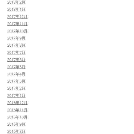
2018年2月
2018年1月
2017年12月
2017年11月
2017年10月
2017年9月
2017年8月
2017年7月
2017年6月
2017年5月
2017年4月
2017年3月
2017年2月
2017年1月
2016年12月
2016年11月
2016年10月
2016年9月
2016年8月