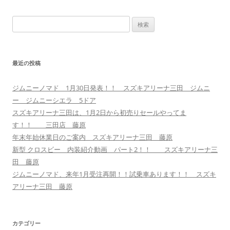
ー
検
シ
索:
ョ
ン
最近の投稿
ジムニーノマド 1月30日発表！！ スズキアリーナ三田 ジムニ
ー ジムニーシエラ 5ドア
スズキアリーナ三田は、1月2日から初売りセールやってま
す！！ 三田店 藤原
年末年始休業日のご案内 スズキアリーナ三田 藤原
新型 クロスビー 内装紹介動画 パート2！！ スズキアリーナ三
田 藤原
ジムニーノマド、来年1月受注再開！！試乗車あります！！ スズキ
アリーナ三田 藤原
カテゴリー