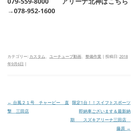
079-559-8000 アリーナ北神はこちら
→078-952-1600
カテゴリー:
カスタム
、
ユーチューブ動画
、
整備作業
| 投稿日:
2018
年9月6日
|
投
←
台風２１号 チャービー 直
限定1台！！スイフトスポーツ
稿
撃 三田店
即納車ございます＆最新納
ナ
期 スズキアリーナ三田店
ビ
藤原
→
ゲ