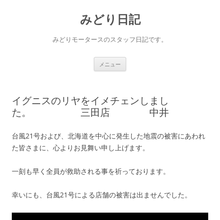
コ
ン
みどり日記
テ
ン
ツ
へ
みどりモータースのスタッフ日記です。
ス
キ
ッ
プ
メニュー
イグニスのリヤをイメチェンしまし
た。 三田店 中井
台風21号および、北海道を中心に発生した地震の被害にあわれ
た皆さまに、心よりお見舞い申し上げます。
一刻も早く全員が救助される事を祈っております。
幸いにも、台風21号による店舗の被害は出ませんでした。