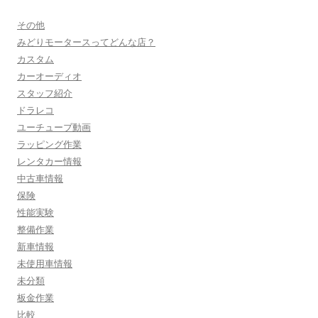
その他
みどりモータースってどんな店？
カスタム
カーオーディオ
スタッフ紹介
ドラレコ
ユーチューブ動画
ラッピング作業
レンタカー情報
中古車情報
保険
性能実験
整備作業
新車情報
未使用車情報
未分類
板金作業
比較