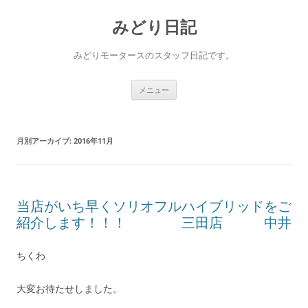
コ
ン
みどり日記
テ
ン
ツ
へ
みどりモータースのスタッフ日記です。
ス
キ
ッ
プ
メニュー
月別アーカイブ:
2016年11月
当店がいち早くソリオフルハイブリッドをご
紹介します！！！ 三田店 中井
ちくわ
大変お待たせしました。