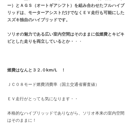
ー）とＡＧＳ（オートギアシフト）を組み合わせたフルハイブ
リッドは、
モーターアシストだけでなくＥＶ走行も可能にした
スズキ独自のハイブリッドです。
ソリオの魅力である広い室内空
間はそのままに低燃費とキビキ
ビとした走りを両立しているとか・
・・
燃費はなんと
３２.０km/L ！
ＪＣ０８モード燃費消費率（国土交通省審査値）
ＥＶ走行がとっても気になります・・
本格的なハイブリッッドでありながら、ソリオ本来の室内空間
はそのままに！