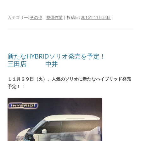
カテゴリー:
その他
、
整備作業
| 投稿日:
2016年11月24日
|
新たなHYBRIDソリオ発売を予定！
三田店 中井
１１月２９日（火）、
人気のソリオに新たなハイブリッド発
売
予定！！