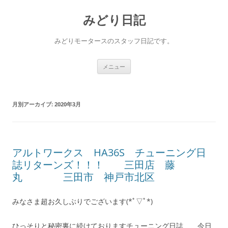
コ
ン
みどり日記
テ
ン
ツ
へ
みどりモータースのスタッフ日記です。
ス
キ
ッ
プ
メニュー
月別アーカイブ:
2020年3月
アルトワークス HA36S チューニング日
誌リターンズ！！！ 三田店 藤
丸 三田市 神戸市北区
みなさま超お久しぶりでございます(*ﾟ▽ﾟ*)
ひっそりと秘密裏に続けておりますチューニング日誌、、今日