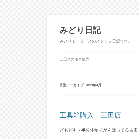
コ
ン
テ
みどり日記
ン
ツ
へ
みどりモータースのスタッフ日記です。
ス
キ
ッ
プ
三田スズキ車販売
月別アーカイブ:
2019年4月
工具箱購入 三田店
どもども～半分体制でがんばってる吉田です