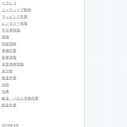
ドラレコ
ユーチューブ動画
ラッピング作業
レンタカー情報
中古車情報
保険
性能実験
整備作業
新車情報
未使用車情報
未分類
板金作業
比較
洗車
鈑金 パネル交換作業
鈑金作業
2019年4月