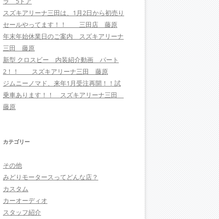
ラ 5ドア
スズキアリーナ三田は、1月2日から初売り
セールやってます！！ 三田店 藤原
年末年始休業日のご案内 スズキアリーナ
三田 藤原
新型 クロスビー 内装紹介動画 パート
2！！ スズキアリーナ三田 藤原
ジムニーノマド、来年1月受注再開！！試
乗車あります！！ スズキアリーナ三田
藤原
カテゴリー
その他
みどりモータースってどんな店？
カスタム
カーオーディオ
スタッフ紹介