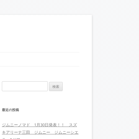
検
索:
最近の投稿
ジムニーノマド 1月30日発表！！ スズ
キアリーナ三田 ジムニー ジムニーシエ