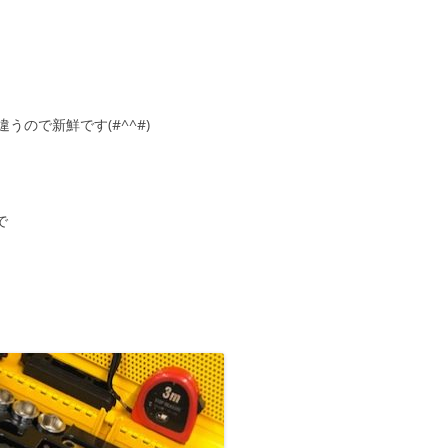
ので新鮮です(#^^#)
で