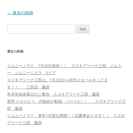
投
←
過去の投稿
稿
検
ナ
索:
ビ
ゲ
最近の投稿
ー
シ
ジムニーノマド 1月30日発表！！ スズキアリーナ三田 ジムニ
ョ
ー ジムニーシエラ 5ドア
ン
スズキアリーナ三田は、1月2日から初売りセールやってま
す！！ 三田店 藤原
年末年始休業日のご案内 スズキアリーナ三田 藤原
新型 クロスビー 内装紹介動画 パート2！！ スズキアリーナ三
田 藤原
ジムニーノマド、来年1月受注再開！！試乗車あります！！ スズキ
アリーナ三田 藤原