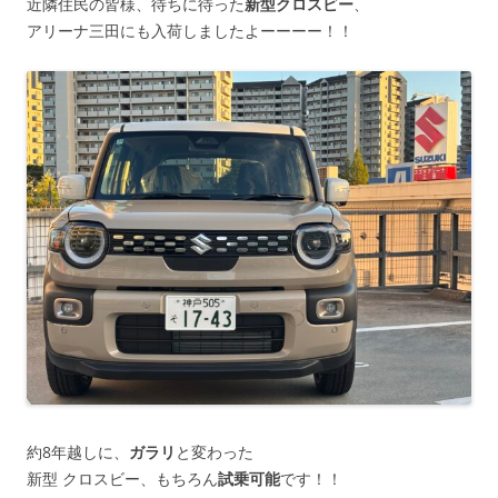
近隣住民の皆様、待ちに待った
新型クロスビー
、
アリーナ三田にも入荷しましたよーーーー！！
約8年越しに、
ガラリ
と変わった
新型 クロスビー、もちろん
試乗可能
です！！