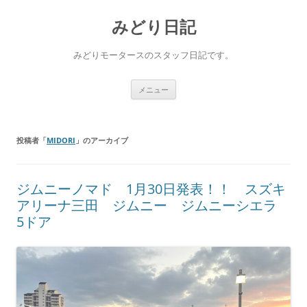
コ
ン
みどり日記
テ
ン
ツ
へ
みどりモータースのスタッフ日記です。
ス
キ
ッ
プ
メニュー
投稿者「
MIDORI
」のアーカイブ
ジムニーノマド 1月30日発表！！ スズキ
アリーナ三田 ジムニー ジムニーシエラ
5ドア