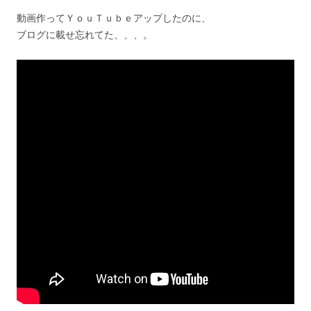
動画作ってＹｏｕＴｕｂｅアップしたのに、
ブログに載せ忘れてた、、、。