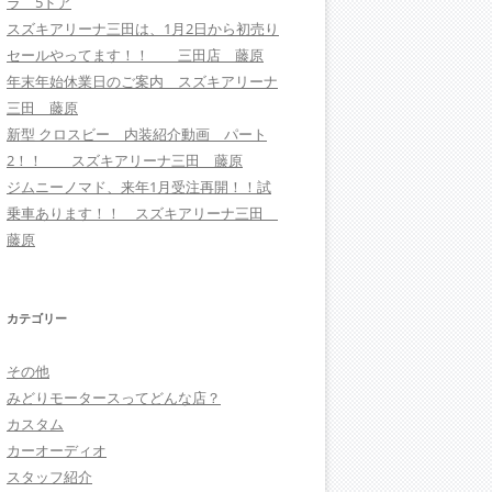
ラ 5ドア
スズキアリーナ三田は、1月2日から初売り
セールやってます！！ 三田店 藤原
年末年始休業日のご案内 スズキアリーナ
三田 藤原
新型 クロスビー 内装紹介動画 パート
2！！ スズキアリーナ三田 藤原
ジムニーノマド、来年1月受注再開！！試
乗車あります！！ スズキアリーナ三田
藤原
カテゴリー
その他
みどりモータースってどんな店？
カスタム
カーオーディオ
スタッフ紹介