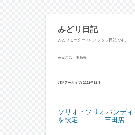
コ
ン
テ
みどり日記
ン
ツ
へ
みどりモータースのスタッフ日記です。
ス
キ
ッ
プ
三田スズキ車販売
月別アーカイブ:
2022年12月
ソリオ・ソリオバンディ
を設定 三田店