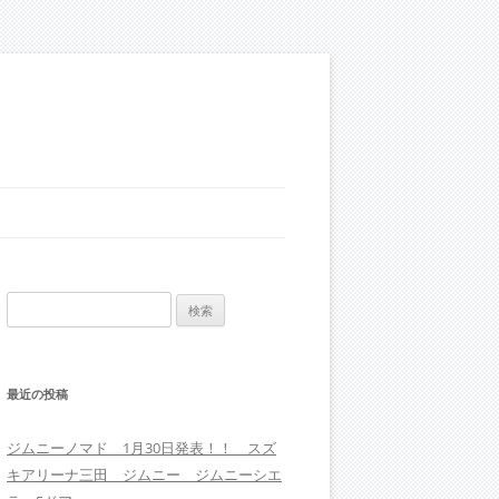
検
索:
最近の投稿
ジムニーノマド 1月30日発表！！ スズ
キアリーナ三田 ジムニー ジムニーシエ