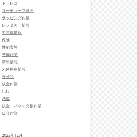
ドラレコ
ユーチューブ動画
ラッピング作業
レンタカー情報
中古車情報
保険
性能実験
整備作業
新車情報
未使用車情報
未分類
板金作業
比較
洗車
鈑金 パネル交換作業
鈑金作業
2022年12月