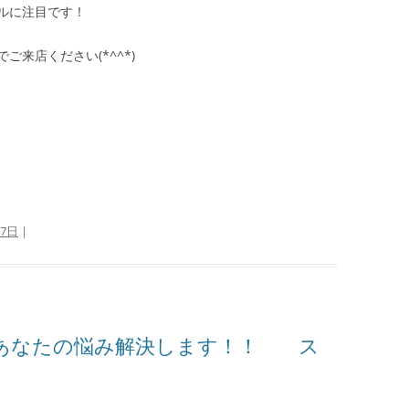
ルに注目です！
来店ください(*^^*)
17日
|
、あなたの悩み解決します！！ ス