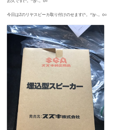
お久です(^。^)y-.。o○
今日はZのリヤスピーカ取り付けのせます(^。^)y-.。o○