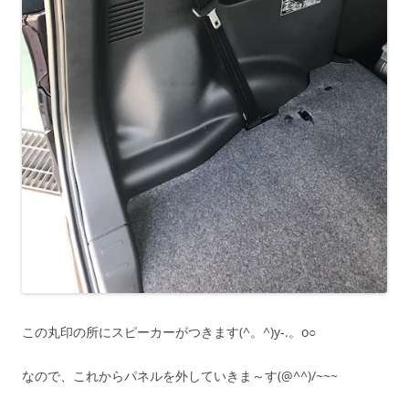
この丸印の所にスピーカーがつきます(^。^)y-.。o○
なので、これからパネルを外していきま～す(@^^)/~~~