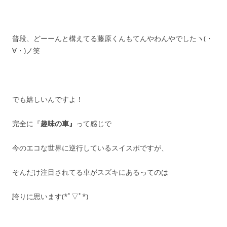
普段、どーーんと構えてる藤原くんもてんやわんやでしたヽ(・
∀・)ノ笑
でも嬉しいんですよ！
完全に『
趣味の車』
って感じで
今のエコな世界に逆行しているスイスポですが、
そんだけ注目されてる車がスズキにあるってのは
誇りに思います(*ﾟ▽ﾟ*)