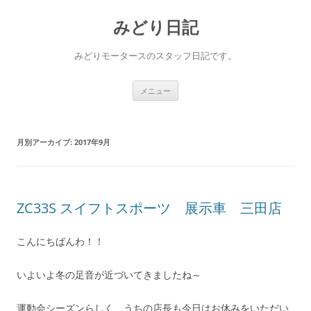
コ
ン
みどり日記
テ
ン
ツ
へ
みどりモータースのスタッフ日記です。
ス
キ
ッ
プ
メニュー
月別アーカイブ:
2017年9月
ZC33S スイフトスポーツ 展示車 三田店
こんにちばんわ！！
いよいよ冬の足音が近づいてきましたね～
運動会シーズンらしく、うちの店長も今日はお休みをいただい