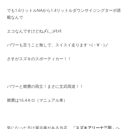
でも1.6リットルNAから1.4リットルダウンサイジングターボ搭
載なんで
エコなんですけどね〆(._.)ﾒﾓﾒﾓ
パワーも言うこと無しで、スイスイ走りますヽ(・∀・)ノ
さすがスズキのスポーティカー！！
パワーと燃費の両立！まさに文武両道！！
燃費は16.4キロ（マニュアル車）
気になった方は展示車がある当店、『
スズキアリーナ三田
』へ