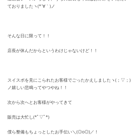
ておりましたヽ(*´∀｀)ノ
そんな日に限って！！
店長が休んだからというわけじゃないけど！！
スイスポを見にこられたお客様でごったかえしましたヽ(；▽；)
ノ嬉しい悲鳴ってやつやね！！
次から次へとお客様がやってきて
販売は大忙し(*ﾟ▽ﾟ*)
僕ら整備もちょっとしたお手伝い＼(◎o◎)／！