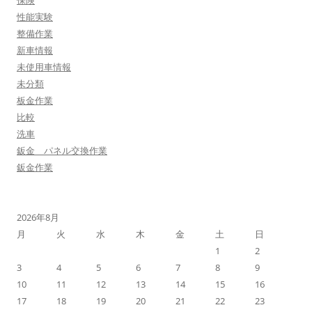
性能実験
整備作業
新車情報
未使用車情報
未分類
板金作業
比較
洗車
鈑金 パネル交換作業
鈑金作業
2026年8月
月
火
水
木
金
土
日
1
2
3
4
5
6
7
8
9
10
11
12
13
14
15
16
17
18
19
20
21
22
23