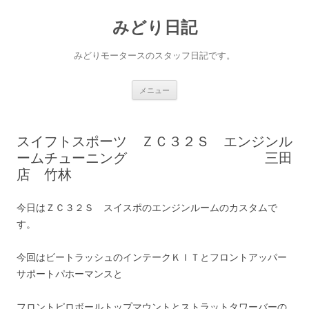
コ
ン
みどり日記
テ
ン
ツ
へ
みどりモータースのスタッフ日記です。
ス
キ
ッ
プ
メニュー
スイフトスポーツ ＺＣ３２Ｓ エンジンル
ームチューニング 三田
店 竹林
今日はＺＣ３２Ｓ スイスポのエンジンルームのカスタムで
す。
今回はビートラッシュのインテークＫＩＴとフロントアッパー
サポートパホーマンスと
フロントピロボールトップマウントとストラットタワーバーの