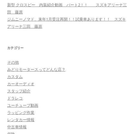
新型 クロスビー 内装紹介動画 パート2！！ スズキアリーナ三
田 藤原
ジムニーノマド、来年1月受注再開！！試乗車あります！！ スズキ
アリーナ三田 藤原
カテゴリー
その他
みどりモータースってどんな店？
カスタム
カーオーディオ
スタッフ紹介
ドラレコ
ユーチューブ動画
ラッピング作業
レンタカー情報
中古車情報
保険