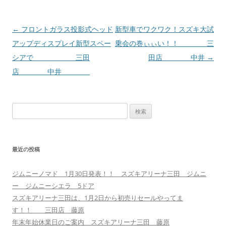
投
←
フロントガラス投影式ヘッド
新型車でワクワク！スズキ大試
稿
アップディスプレイ新型スペー
乗会の巻ぃぃい！！ 三
ナ
シアで 三田
田店 中井
→
ビ
店 中井
ゲ
ー
検
シ
索:
ョ
ン
最近の投稿
ジムニーノマド 1月30日発表！！ スズキアリーナ三田 ジムニ
ー ジムニーシエラ 5ドア
スズキアリーナ三田は、1月2日から初売りセールやってま
す！！ 三田店 藤原
年末年始休業日のご案内 スズキアリーナ三田 藤原