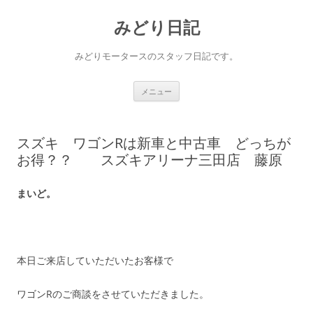
コ
ン
みどり日記
テ
ン
ツ
へ
みどりモータースのスタッフ日記です。
ス
キ
ッ
プ
メニュー
スズキ ワゴンRは新車と中古車 どっちが
お得？？ スズキアリーナ三田店 藤原
まいど。
本日ご来店していただいたお客様で
ワゴンRのご商談をさせていただきました。