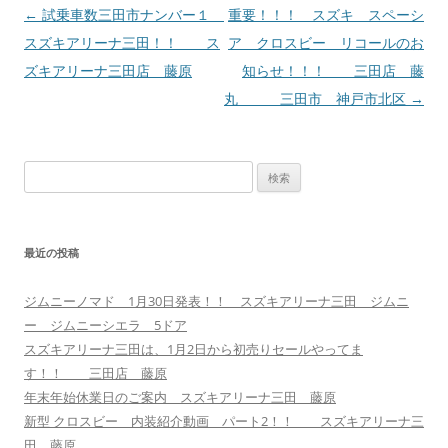
投
←
試乗車数三田市ナンバー１
重要！！！ スズキ スペーシ
稿
スズキアリーナ三田！！ ス
ア クロスビー リコールのお
ナ
ズキアリーナ三田店 藤原
知らせ！！！ 三田店 藤
ビ
丸 三田市 神戸市北区
→
ゲ
ー
検
シ
索:
ョ
ン
最近の投稿
ジムニーノマド 1月30日発表！！ スズキアリーナ三田 ジムニ
ー ジムニーシエラ 5ドア
スズキアリーナ三田は、1月2日から初売りセールやってま
す！！ 三田店 藤原
年末年始休業日のご案内 スズキアリーナ三田 藤原
新型 クロスビー 内装紹介動画 パート2！！ スズキアリーナ三
田 藤原