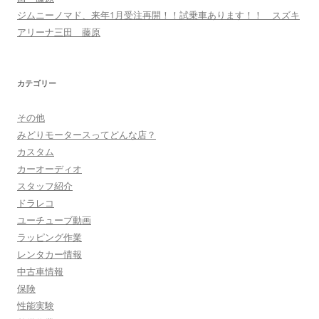
ジムニーノマド、来年1月受注再開！！試乗車あります！！ スズキ
アリーナ三田 藤原
カテゴリー
その他
みどりモータースってどんな店？
カスタム
カーオーディオ
スタッフ紹介
ドラレコ
ユーチューブ動画
ラッピング作業
レンタカー情報
中古車情報
保険
性能実験