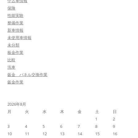
中古車情報
保険
性能実験
整備作業
新車情報
未使用車情報
未分類
板金作業
比較
洗車
鈑金 パネル交換作業
鈑金作業
2026年8月
月
火
水
木
金
土
日
1
2
3
4
5
6
7
8
9
10
11
12
13
14
15
16