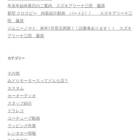
年末年始休業日のご案内 スズキアリーナ三田 藤原
新型 クロスビー 内装紹介動画 パート2！！ スズキアリーナ三
田 藤原
ジムニーノマド、来年1月受注再開！！試乗車あります！！ スズキ
アリーナ三田 藤原
カテゴリー
その他
みどりモータースってどんな店？
カスタム
カーオーディオ
スタッフ紹介
ドラレコ
ユーチューブ動画
ラッピング作業
レンタカー情報