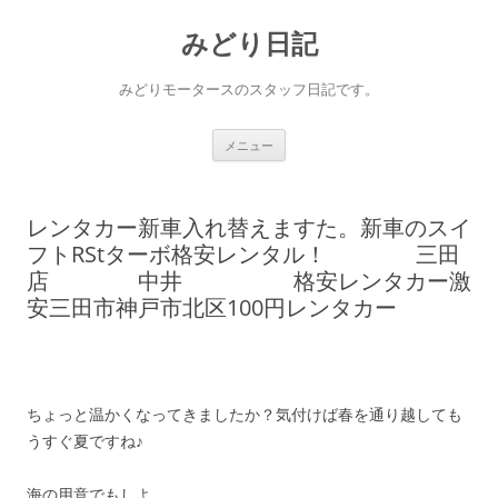
コ
ン
みどり日記
テ
ン
ツ
へ
みどりモータースのスタッフ日記です。
ス
キ
ッ
プ
メニュー
レンタカー新車入れ替えますた。新車のスイ
フトRStターボ格安レンタル！ 三田
店 中井 格安レンタカー激
安三田市神戸市北区100円レンタカー
ちょっと温かくなってきましたか？気付けば春を通り越しても
うすぐ夏ですね♪
海の用意でもしよ。