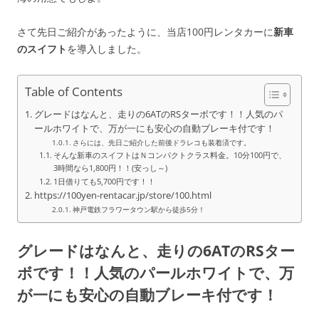
さて先日ご紹介があったように、当店100円レンタカーに
新車
のスイフト
を導入しました。
Table of Contents
グレードはなんと、走りの6ATのRSターボです！！人気のパ
ールホワイトで、万が一にも安心の自動ブレーキ付です！
さらには、先日ご紹介した前後ドラレコも装着済です。
そんな新車のスイフトはＮコンパクトクラス料金。10分100円で、
3時間なら1,800円！！(安っし～)
1日借りても5,700円です！！
https://100yen-rentacar.jp/store/100.html
神戸電鉄フラワータウン駅から徒歩5分！
グレードはなんと、走りの6ATのRSター
ボです！！人気のパールホワイトで、万
が一にも安心の自動ブレーキ付です！