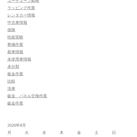
ユーチューブ動画
ラッピング作業
レンタカー情報
中古車情報
保険
性能実験
整備作業
新車情報
未使用車情報
未分類
板金作業
比較
洗車
鈑金 パネル交換作業
鈑金作業
2026年8月
月
火
水
木
金
土
日