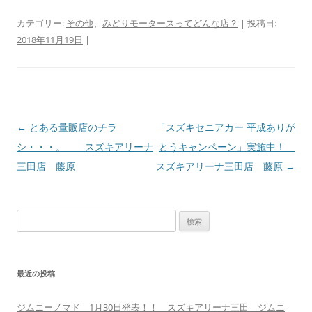
カテゴリー:
その他
、
みどりモータースってどんな店？
| 投稿日:
2018年11月19日
|
投
←
とある量販店のチラ
「スズキセニアカー 平成ありが
稿
シ・・・。 スズキアリーナ
とうキャンペーン」実施中！
ナ
三田店 藤原
スズキアリーナ三田店 藤原
→
ビ
ゲ
検
ー
索:
シ
ョ
最近の投稿
ン
ジムニーノマド 1月30日発表！！ スズキアリーナ三田 ジムニ