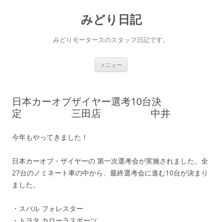
コ
ン
みどり日記
テ
ン
ツ
へ
みどりモータースのスタッフ日記です。
ス
キ
ッ
プ
メニュー
日本カーオブザイヤー選考10台決
定 三田店 中井
今年もやってきました！
日本カーオブ・ザイヤーの 第一次選考会が実施されました。全
27台のノミネート車の中から、最終選考会に進む10台が決まり
ました。
・スバル フォレスター
・トヨタ カローラスポーツ