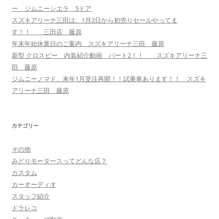
ー ジムニーシエラ 5ドア
スズキアリーナ三田は、1月2日から初売りセールやってま
す！！ 三田店 藤原
年末年始休業日のご案内 スズキアリーナ三田 藤原
新型 クロスビー 内装紹介動画 パート2！！ スズキアリーナ三
田 藤原
ジムニーノマド、来年1月受注再開！！試乗車あります！！ スズキ
アリーナ三田 藤原
カテゴリー
その他
みどりモータースってどんな店？
カスタム
カーオーディオ
スタッフ紹介
ドラレコ