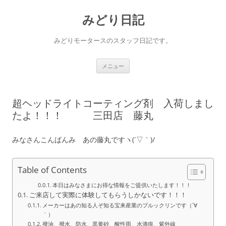
コ
ン
みどり日記
テ
ン
ツ
へ
みどりモータースのスタッフ日記です。
ス
キ
ッ
プ
メニュー
超ヘッドライトコーティング剤 入荷しまし
たよ！！！ 三田店 藤丸
みなさんこんばんみ あの藤丸ですヽ(´▽｀)/
Table of Contents
本日はみなさまにお得な情報をご提供いたします！！！
ご来店して実際に体験してもらうしかないです！！！
メーカーはあの知る人ぞ知る宝来産業のブルックリンです（´∀
｀）
撥油、撥水、防水、黒黄砂、酸性雨、水滴痕、紫外線