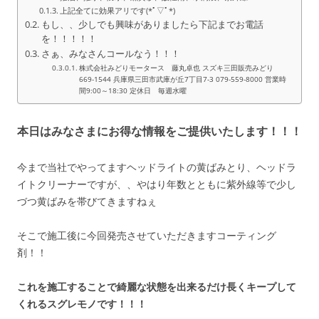
上記全てに効果アリです(*ﾟ▽ﾟ*)
もし、、少しでも興味がありましたら下記までお電話
を！！！！！
さぁ、みなさんコールなう！！！
株式会社みどりモータース 藤丸卓也 スズキ三田販売みどり
669-1544 兵庫県三田市武庫が丘7丁目7-3 079-559-8000 営業時
間9:00～18:30 定休日 毎週水曜
本日はみなさまにお得な情報をご提供いたします！！！
今まで当社でやってますヘッドライトの黄ばみとり、ヘッドラ
イトクリーナーですが、、やはり年数とともに紫外線等で少し
づつ黄ばみを帯びてきますねぇ
そこで施工後に今回発売させていただきますコーティング
剤！！
これを施工することで綺麗な状態を出来るだけ長くキープして
くれるスグレモノです！！！