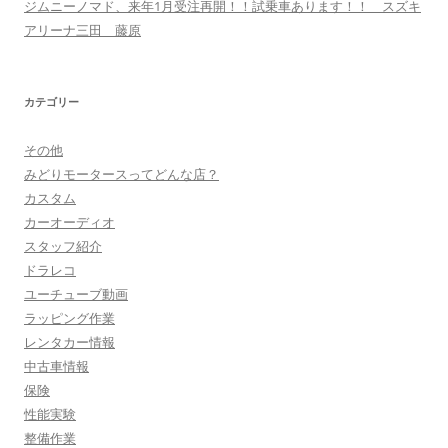
ジムニーノマド、来年1月受注再開！！試乗車あります！！ スズキ
アリーナ三田 藤原
カテゴリー
その他
みどりモータースってどんな店？
カスタム
カーオーディオ
スタッフ紹介
ドラレコ
ユーチューブ動画
ラッピング作業
レンタカー情報
中古車情報
保険
性能実験
整備作業