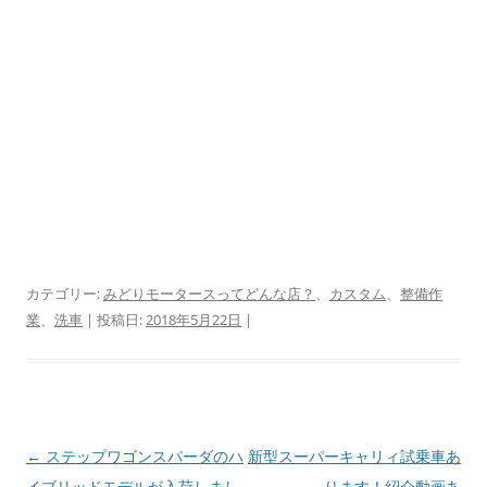
カテゴリー:
みどりモータースってどんな店？
、
カスタム
、
整備作
業
、
洗車
| 投稿日:
2018年5月22日
|
投
←
ステップワゴンスパーダのハ
新型スーパーキャリィ試乗車あ
稿
イブリッドモデルが入荷しまし
ります！紹介動画あ