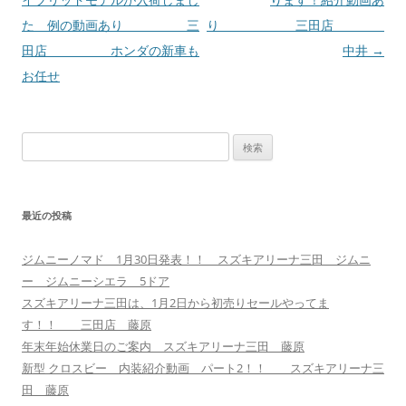
ナ
た 例の動画あり 三
り 三田店
ビ
田店 ホンダの新車も
中井
→
ゲ
お任せ
ー
シ
検
ョ
索:
ン
最近の投稿
ジムニーノマド 1月30日発表！！ スズキアリーナ三田 ジムニ
ー ジムニーシエラ 5ドア
スズキアリーナ三田は、1月2日から初売りセールやってま
す！！ 三田店 藤原
年末年始休業日のご案内 スズキアリーナ三田 藤原
新型 クロスビー 内装紹介動画 パート2！！ スズキアリーナ三
田 藤原