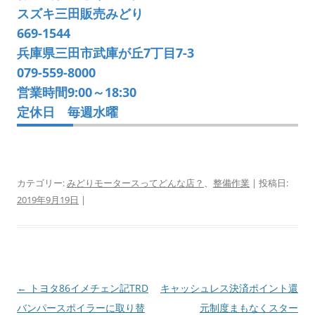
スズキ三田販売みどり
669-1544
兵庫県三田市武庫が丘7丁目7-3
079-559-8000
営業時間9:00～18:30
定休日 毎週水曜
カテゴリー:
みどりモータースってどんな店？
、
整備作業
| 投稿日:
2019年9月19日
|
投
←
トヨタ86イメチェン記TRD
キャッシュレス決済ポイント還
稿
バンパースポイラーに取り替
元制度まもなくスター