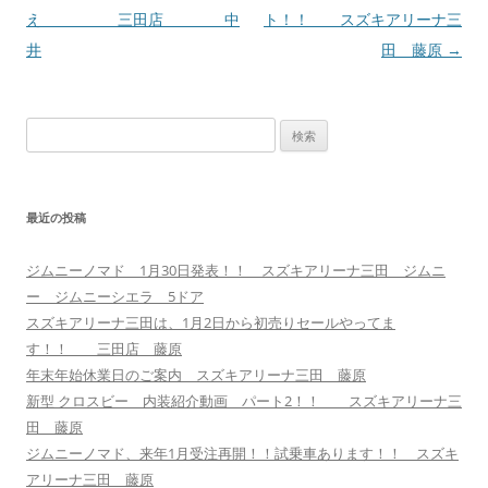
ナ
え 三田店 中
ト！！ スズキアリーナ三
ビ
井
田 藤原
→
ゲ
ー
検
シ
索:
ョ
ン
最近の投稿
ジムニーノマド 1月30日発表！！ スズキアリーナ三田 ジムニ
ー ジムニーシエラ 5ドア
スズキアリーナ三田は、1月2日から初売りセールやってま
す！！ 三田店 藤原
年末年始休業日のご案内 スズキアリーナ三田 藤原
新型 クロスビー 内装紹介動画 パート2！！ スズキアリーナ三
田 藤原
ジムニーノマド、来年1月受注再開！！試乗車あります！！ スズキ
アリーナ三田 藤原