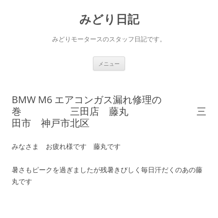
コ
ン
みどり日記
テ
ン
ツ
へ
みどりモータースのスタッフ日記です。
ス
キ
ッ
プ
メニュー
BMW M6 エアコンガス漏れ修理の
巻 三田店 藤丸 三
田市 神戸市北区
みなさま お疲れ様です 藤丸です
暑さもピークを過ぎましたが残暑きびしく毎日汗だくのあの藤
丸です