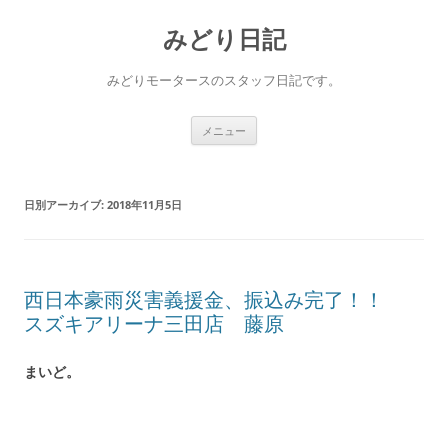
コ
ン
みどり日記
テ
ン
ツ
へ
みどりモータースのスタッフ日記です。
ス
キ
ッ
プ
メニュー
日別アーカイブ:
2018年11月5日
西日本豪雨災害義援金、振込み完了！！
スズキアリーナ三田店 藤原
まいど。