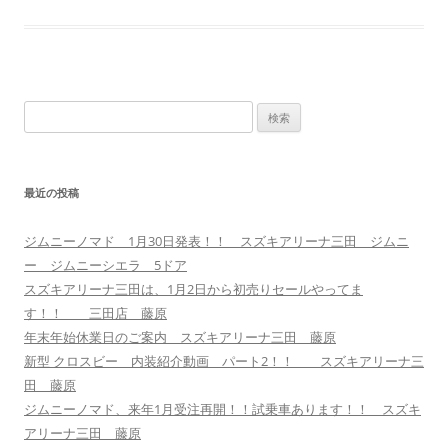
検
索:
最近の投稿
ジムニーノマド 1月30日発表！！ スズキアリーナ三田 ジムニ
ー ジムニーシエラ 5ドア
スズキアリーナ三田は、1月2日から初売りセールやってま
す！！ 三田店 藤原
年末年始休業日のご案内 スズキアリーナ三田 藤原
新型 クロスビー 内装紹介動画 パート2！！ スズキアリーナ三
田 藤原
ジムニーノマド、来年1月受注再開！！試乗車あります！！ スズキ
アリーナ三田 藤原