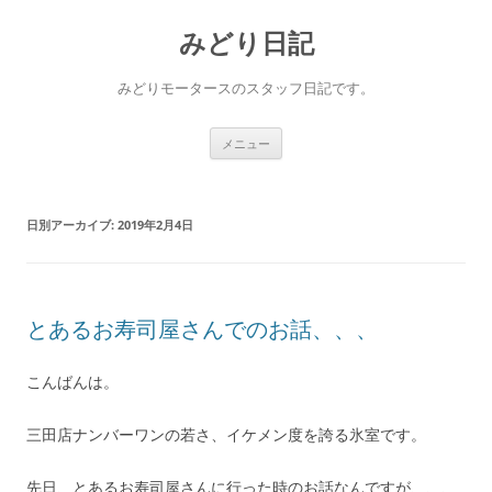
コ
ン
みどり日記
テ
ン
ツ
へ
みどりモータースのスタッフ日記です。
ス
キ
ッ
プ
メニュー
日別アーカイブ:
2019年2月4日
とあるお寿司屋さんでのお話、、、
こんばんは。
三田店ナンバーワンの若さ、イケメン度を誇る氷室です。
先日、とあるお寿司屋さんに行った時のお話なんですが、、、