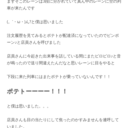
まずそこのレーンは3段に分かれていて真ん中のレーンに空の列
車が来たんです
(。´・ω・)ん?と僕は思いました
注文履歴を見てみるとポテトが配達済になっていたのでピンポ
ーン♪と店員さんを呼びました
店員さんに今起きた出来事を話している間にまたピロピロ♪と音
が鳴ったので送り間違えたんだなと思いレーンに目をやると
下段に来た列車にはまたポテトが乗っていないんです！！
ポテトーーーー！！！
と僕は思いました。。。
店員さんも目の当たりにして焦ったのかすみませんを連呼して
いました。