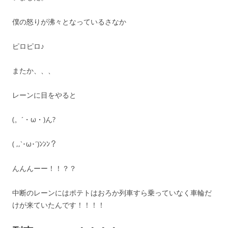
僕の怒りが沸々となっているさなか
ピロピロ♪
またか、、、
レーンに目をやると
(。´・ω・)ん?
( ,,`･ω･´)ﾝﾝﾝ？
んんんーー！！？？
中断のレーンにはポテトはおろか列車すら乗っていなく車輪だ
けが来ていたんです！！！！