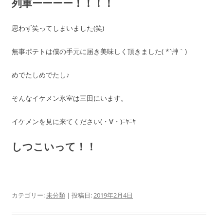
列車ーーーー！！！！
思わず笑ってしまいました(笑)
無事ポテトは僕の手元に届き美味しく頂きました( *´艸｀)
めでたしめでたし♪
そんなイケメン氷室は三田にいます。
イケメンを見に来てください(・∀・)ﾆﾔﾆﾔ
しつこいって！！
カテゴリー:
未分類
| 投稿日:
2019年2月4日
|