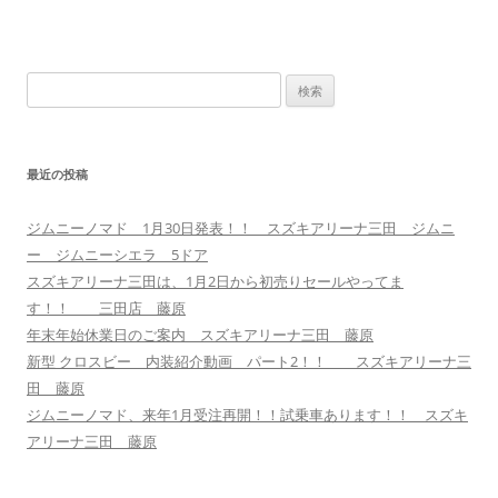
検
索:
最近の投稿
ジムニーノマド 1月30日発表！！ スズキアリーナ三田 ジムニ
ー ジムニーシエラ 5ドア
スズキアリーナ三田は、1月2日から初売りセールやってま
す！！ 三田店 藤原
年末年始休業日のご案内 スズキアリーナ三田 藤原
新型 クロスビー 内装紹介動画 パート2！！ スズキアリーナ三
田 藤原
ジムニーノマド、来年1月受注再開！！試乗車あります！！ スズキ
アリーナ三田 藤原