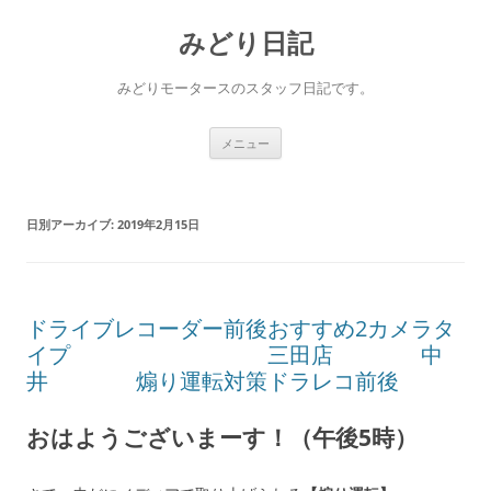
コ
ン
みどり日記
テ
ン
ツ
へ
みどりモータースのスタッフ日記です。
ス
キ
ッ
プ
メニュー
日別アーカイブ:
2019年2月15日
ドライブレコーダー前後おすすめ2カメラタ
イプ 三田店 中
井 煽り運転対策ドラレコ前後
おはようございまーす！（午後5時）