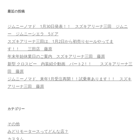
最近の投稿
ジムニーノマド 1月30日発表！！ スズキアリーナ三田 ジムニ
ー ジムニーシエラ 5ドア
スズキアリーナ三田は、1月2日から初売りセールやってま
す！！ 三田店 藤原
年末年始休業日のご案内 スズキアリーナ三田 藤原
新型 クロスビー 内装紹介動画 パート2！！ スズキアリーナ三
田 藤原
ジムニーノマド、来年1月受注再開！！試乗車あります！！ スズキ
アリーナ三田 藤原
カテゴリー
その他
みどりモータースってどんな店？
カスタム