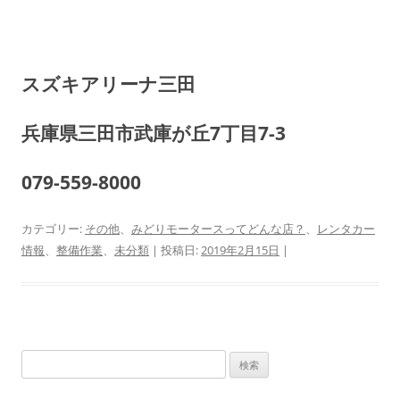
スズキアリーナ三田
兵庫県三田市武庫が丘7丁目7-3
079-559-8000
カテゴリー:
その他
、
みどりモータースってどんな店？
、
レンタカー
情報
、
整備作業
、
未分類
| 投稿日:
2019年2月15日
|
検
索: