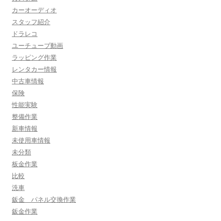
カーオーディオ
スタッフ紹介
ドラレコ
ユーチューブ動画
ラッピング作業
レンタカー情報
中古車情報
保険
性能実験
整備作業
新車情報
未使用車情報
未分類
板金作業
比較
洗車
鈑金 パネル交換作業
鈑金作業