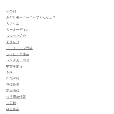
その他
みどりモータースってどんな店？
カスタム
カーオーディオ
スタッフ紹介
ドラレコ
ユーチューブ動画
ラッピング作業
レンタカー情報
中古車情報
保険
性能実験
整備作業
新車情報
未使用車情報
未分類
板金作業