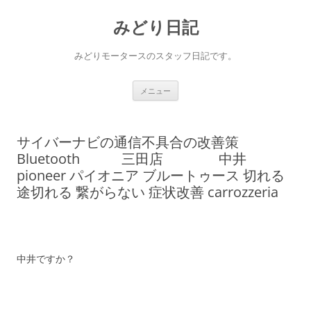
コ
ン
みどり日記
テ
ン
ツ
へ
みどりモータースのスタッフ日記です。
ス
キ
ッ
プ
メニュー
サイバーナビの通信不具合の改善策
Bluetooth 三田店 中井
pioneer パイオニア ブルートゥース 切れる
途切れる 繋がらない 症状改善 carrozzeria
中井ですか？