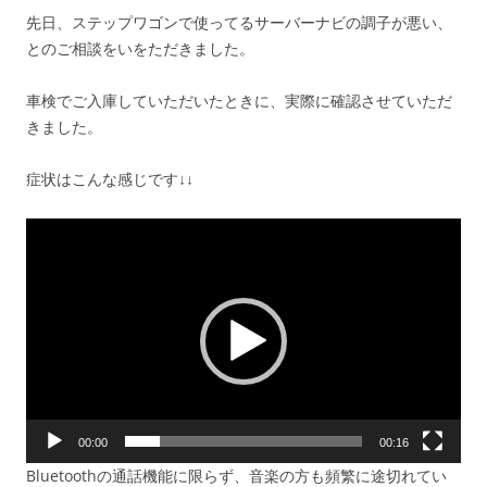
先日、ステップワゴンで使ってるサーバーナビの調子が悪い、
とのご相談をいをただきました。
車検でご入庫していただいたときに、実際に確認させていただ
きました。
症状はこんな感じです↓↓
動
画
プ
レ
ー
ヤ
ー
00:00
00:16
Bluetoothの通話機能に限らず、音楽の方も頻繁に途切れてい