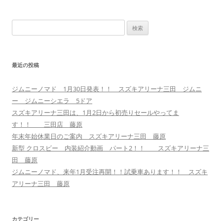
ー
シ
検
ョ
索:
ン
最近の投稿
ジムニーノマド 1月30日発表！！ スズキアリーナ三田 ジムニ
ー ジムニーシエラ 5ドア
スズキアリーナ三田は、1月2日から初売りセールやってま
す！！ 三田店 藤原
年末年始休業日のご案内 スズキアリーナ三田 藤原
新型 クロスビー 内装紹介動画 パート2！！ スズキアリーナ三
田 藤原
ジムニーノマド、来年1月受注再開！！試乗車あります！！ スズキ
アリーナ三田 藤原
カテゴリー