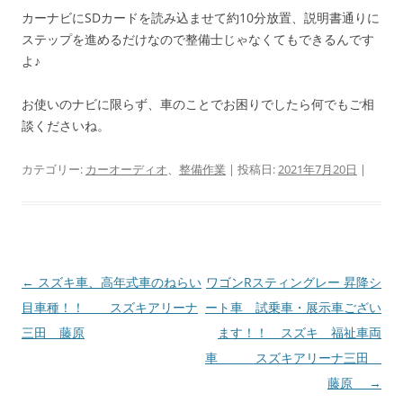
カーナビにSDカードを読み込ませて約10分放置、説明書通りに
ステップを進めるだけなので整備士じゃなくてもできるんです
よ♪
お使いのナビに限らず、車のことでお困りでしたら何でもご相
談くださいね。
カテゴリー:
カーオーディオ
、
整備作業
| 投稿日:
2021年7月20日
|
投
←
スズキ車、高年式車のねらい
ワゴンRスティングレー 昇降シ
稿
目車種！！ スズキアリーナ
ート車 試乗車・展示車ござい
ナ
三田 藤原
ます！！ スズキ 福祉車両
ビ
車 スズキアリーナ三田
ゲ
藤原
→