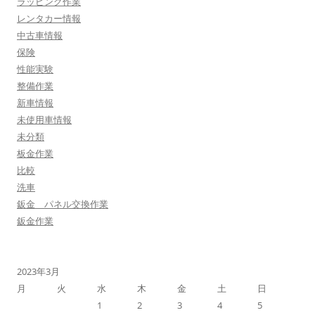
ラッピング作業
レンタカー情報
中古車情報
保険
性能実験
整備作業
新車情報
未使用車情報
未分類
板金作業
比較
洗車
鈑金 パネル交換作業
鈑金作業
2023年3月
月
火
水
木
金
土
日
1
2
3
4
5