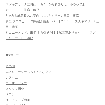
スズキアリーナ三田は、1月2日から初売りセールやってま
す！！ 三田店 藤原
年末年始休業日のご案内 スズキアリーナ三田 藤原
新型 クロスビー 内装紹介動画 パート2！！ スズキアリーナ三
田 藤原
ジムニーノマド、来年1月受注再開！！試乗車あります！！ スズキ
アリーナ三田 藤原
カテゴリー
その他
みどりモータースってどんな店？
カスタム
カーオーディオ
スタッフ紹介
ドラレコ
ユーチューブ動画