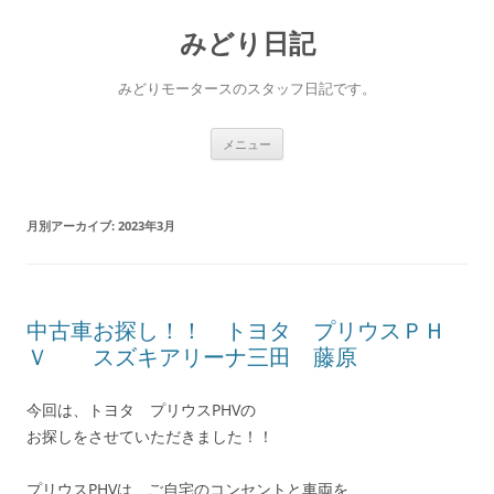
コ
ン
みどり日記
テ
ン
ツ
へ
みどりモータースのスタッフ日記です。
ス
キ
ッ
プ
メニュー
月別アーカイブ:
2023年3月
中古車お探し！！ トヨタ プリウスＰＨ
Ｖ スズキアリーナ三田 藤原
今回は、トヨタ プリウスPHVの
お探しをさせていただきました！！
プリウスPHVは、ご自宅のコンセントと車両を