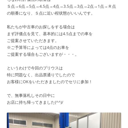
Ｓ点→6点→5点→4.5点→4点→3.5点→3点→2点→1点→Ｒ点
の順番になり、Ｓ点に近い程状態がいいんです。
私たちが中古車のお探しをする場合は
まず評価点を見て、基本的には4.5点までの車を
ご提案させていただきます。
※ご予算等によっては4点のお車を
ご提案する場合もございますが・・・。
というわけで今回のプリウスは
特に問題なく、出品票通りでしたので
お客様にOKをいただきましたのでセリに参加！
で、無事落札しその日中に
お店に持ち帰ってきました(^^)/