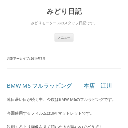
コ
ン
みどり日記
テ
ン
ツ
へ
みどりモータースのスタッフ日記です。
ス
キ
ッ
プ
メニュー
月別アーカイブ:
2014年7月
BMW M6 フルラッピング 本店 江川
連日暑い日が続く中、今度はBMW M6のフルラピングです。
今回使用するフィルムは3M マットレッドです。
説明するより画像を見て頂いた方が早いのでどうぞ！