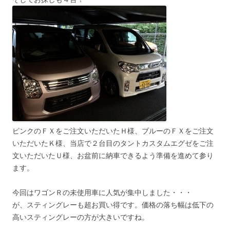
ピンクのＦＸをご注文いただいたＨ様、ブルーのＦＸをご注文
いただいたＫ様、当店で２台目のタントカスタムエグゼをご注
文いただいたＵ様、お盆前に納車できるよう準備を進めて参り
ます。
今回はワゴンＲの未使用車に人気が集中しました・・・
が、スティングレーも超お買い得です。価格の落ち幅は低下の
高いスティングレーの方が大きいですね。