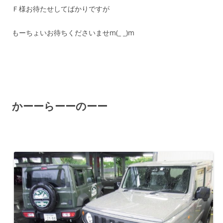
Ｆ様お待たせしてばかりですが
もーちょいお待ちくださいませm(_ _)m
かーーらーーのーー