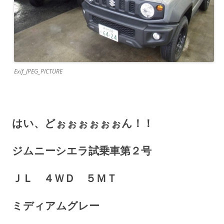
Exif_JPEG_PICTURE
はい、どぉぉぉぉぉぉん！！
ジムニーシエラ試乗車第２号
ＪＬ ４ＷＤ ５ＭＴ
ミディアムグレー