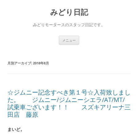
コ
ン
みどり日記
テ
ン
ツ
へ
みどりモータースのスタッフ日記です。
ス
キ
ッ
プ
メニュー
月別アーカイブ:
2018年8月
☆ジムニー記念すべき第１号☆入荷致しまし
た。 ジムニー/ジムニーシエラ/AT/MT/
試乗車ございます！！ スズキアリーナ三
田店 藤原
まいど。