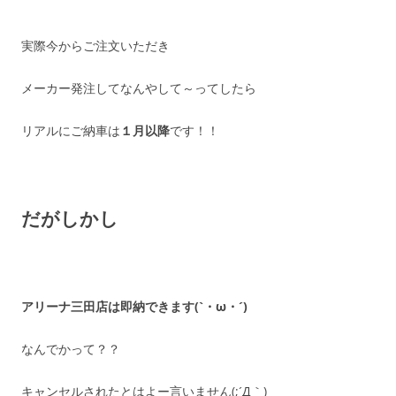
実際今からご注文いただき
メーカー発注してなんやして～ってしたら
リアルにご納車は
１月以降
です！！
だがしかし
アリーナ三田店は
即納できます(`・ω・´)
なんでかって？？
キャンセルされたとはよー言いません(;´Д｀)