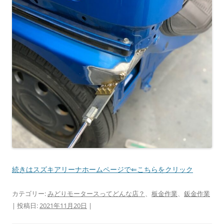
続きはスズキアリーナホームページで⇐こちらをクリック
カテゴリー:
みどりモータースってどんな店？
、
板金作業
、
鈑金作業
| 投稿日:
2021年11月20日
|