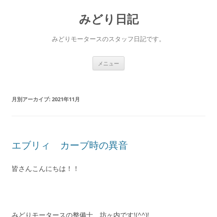
コ
ン
みどり日記
テ
ン
ツ
へ
みどりモータースのスタッフ日記です。
ス
キ
ッ
プ
メニュー
月別アーカイブ:
2021年11月
エブリィ カーブ時の異音
皆さんこんにちは！！
みどりモータースの整備士、坊ヶ内です!(^^)!