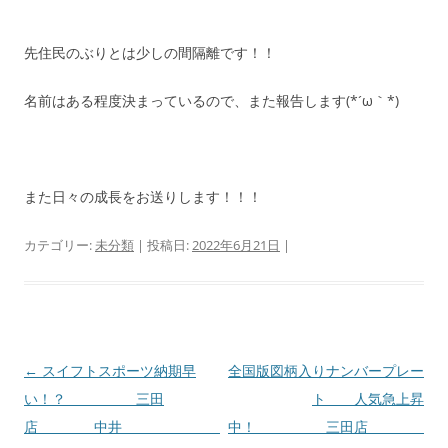
先住民のぶりとは少しの間隔離です！！
名前はある程度決まっているので、また報告します(*´ω｀*)
また日々の成長をお送りします！！！
カテゴリー:
未分類
| 投稿日:
2022年6月21日
|
投
←
スイフトスポーツ納期早
全国版図柄入りナンバープレー
稿
い！？ 三田
ト 人気急上昇
ナ
店 中井
中！ 三田店