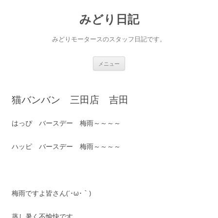
コ
ン
みどり日記
テ
ン
ツ
へ
みどりモータースのスタッフ日記です。
ス
キ
ッ
プ
メニュー
猫バンバン 三田店 吉田
はっぴ バースデー 梅雨～～～～
ハッピ バースデー 梅雨～～～～
梅雨ですよ皆さん(´･ω･｀)
蒸し暑く不愉快です。