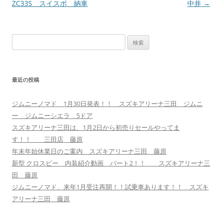
ビ
ZC33S スイスポ 納車
中井
→
ゲ
ー
検
シ
索:
ョ
ン
最近の投稿
ジムニーノマド 1月30日発表！！ スズキアリーナ三田 ジムニ
ー ジムニーシエラ 5ドア
スズキアリーナ三田は、1月2日から初売りセールやってま
す！！ 三田店 藤原
年末年始休業日のご案内 スズキアリーナ三田 藤原
新型 クロスビー 内装紹介動画 パート2！！ スズキアリーナ三
田 藤原
ジムニーノマド、来年1月受注再開！！試乗車あります！！ スズキ
アリーナ三田 藤原