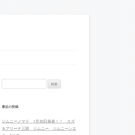
検
索:
最近の投稿
ジムニーノマド 1月30日発表！！ スズ
キアリーナ三田 ジムニー ジムニーシエ