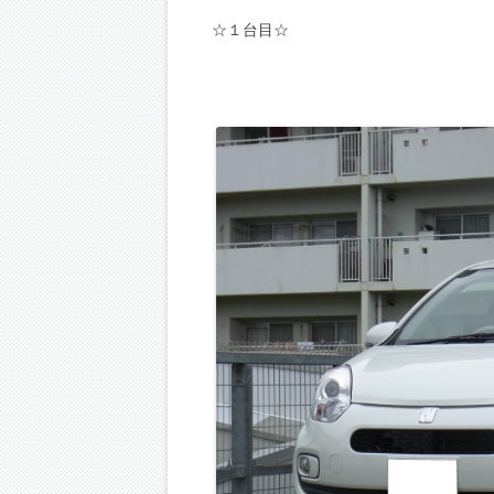
☆１台目☆