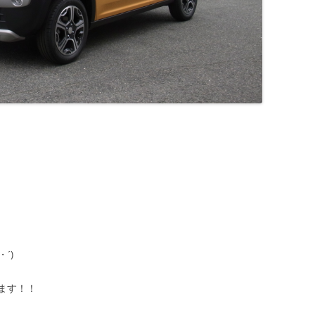
´)ゞ
ます！！