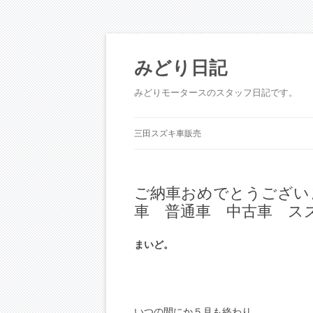
コ
ン
テ
みどり日記
ン
ツ
へ
みどりモータースのスタッフ日記です。
ス
キ
ッ
プ
三田スズキ車販売
ご納車おめでとうござい
車 普通車 中古車 ス
まいど。
いつの間にか５月も終わり