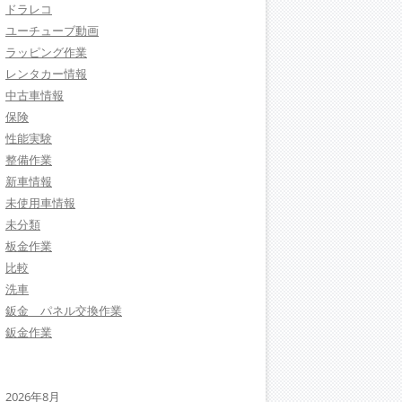
ドラレコ
ユーチューブ動画
ラッピング作業
レンタカー情報
中古車情報
保険
性能実験
整備作業
新車情報
未使用車情報
未分類
板金作業
比較
洗車
鈑金 パネル交換作業
鈑金作業
2026年8月