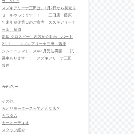
ラ 5ドア
スズキアリーナ三田は、1月2日から初売り
セールやってます！！ 三田店 藤原
年末年始休業日のご案内 スズキアリーナ
三田 藤原
新型 クロスビー 内装紹介動画 パート
2！！ スズキアリーナ三田 藤原
ジムニーノマド、来年1月受注再開！！試
乗車あります！！ スズキアリーナ三田
藤原
カテゴリー
その他
みどりモータースってどんな店？
カスタム
カーオーディオ
スタッフ紹介