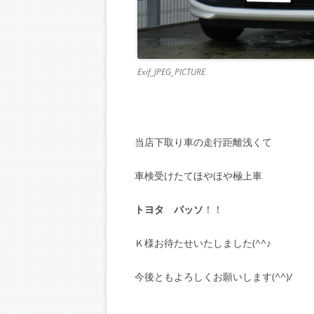
Exif_JPEG_PICTURE
当店下取り車の走行距離浅くて
車検受けたてほやほや極上車
トヨタ パッソ
！！
Ｋ様お待たせいたしました(^^♪ゞ
今後ともよろしくお願いします(^^)/