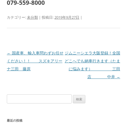
079-559-8000
カテゴリー:
未分類
| 投稿日:
2019年9月27日
|
投
←
国産車、輸入車問わずお任せ
ジムニーシエラ大阪登録！全国
稿
ください！！ スズキアリー
どこへでも納車行きます（たま
ナ
ナ三田 藤原
に悩みます） 三田
ビ
店 中井
→
ゲ
ー
検
シ
索:
ョ
ン
最近の投稿