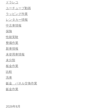
ドラレコ
ユーチューブ動画
ラッピング作業
レンタカー情報
中古車情報
保険
性能実験
整備作業
新車情報
未使用車情報
未分類
板金作業
比較
洗車
鈑金 パネル交換作業
鈑金作業
2026年8月