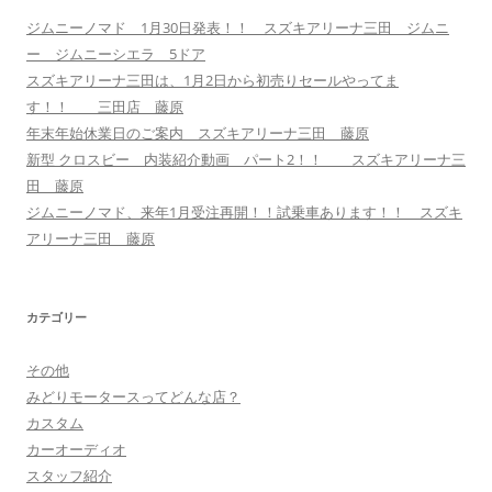
ジムニーノマド 1月30日発表！！ スズキアリーナ三田 ジムニ
ー ジムニーシエラ 5ドア
スズキアリーナ三田は、1月2日から初売りセールやってま
す！！ 三田店 藤原
年末年始休業日のご案内 スズキアリーナ三田 藤原
新型 クロスビー 内装紹介動画 パート2！！ スズキアリーナ三
田 藤原
ジムニーノマド、来年1月受注再開！！試乗車あります！！ スズキ
アリーナ三田 藤原
カテゴリー
その他
みどりモータースってどんな店？
カスタム
カーオーディオ
スタッフ紹介