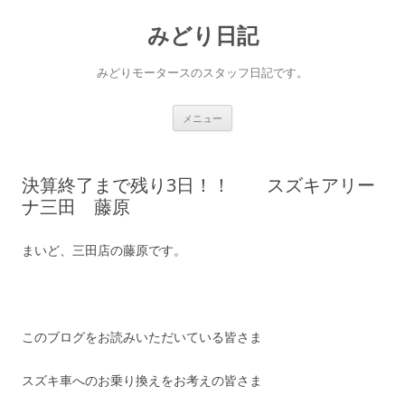
コ
ン
みどり日記
テ
ン
ツ
へ
みどりモータースのスタッフ日記です。
ス
キ
ッ
プ
メニュー
決算終了まで残り3日！！ スズキアリー
ナ三田 藤原
まいど、三田店の藤原です。
このブログをお読みいただいている皆さま
スズキ車へのお乗り換えをお考えの皆さま