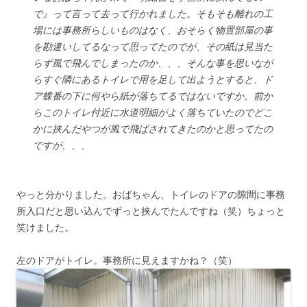
で』って言って去って行かれました。そもそも離れの工
場には事務所らしいものはなく、おそらく物置部屋の事
を勘違いしてるなって思ってたのでが、その紙は見当た
らず風で飛んでしまったのか、、、そんな事を思いなが
らすぐ隣にあるトイレで用を足して出ようとすると、ド
ア蝶番の下に何やら紙が落ちてるではないですか。前か
らこのトイレ付近に水道明細がよく落ちていたのでどこ
かに挟んだやつが風で飛ばされてきたのかと思ってたの
ですが、、、
やっと分かりました。おばちゃん、トイレのドアの隙間に事務
所入口だと思い込んでずっと挟んでたんですね（笑）ちょっと
笑けました。
左のドアがトイレ。事務所に見えますかね？（笑）