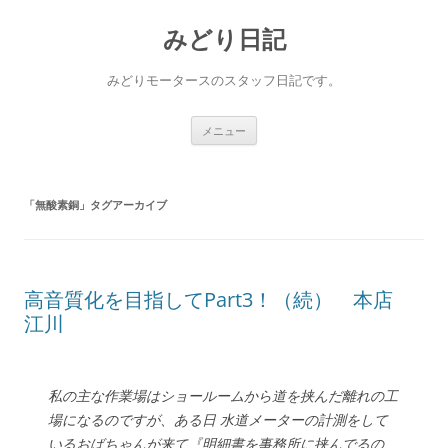
コ
ン
みどり日記
テ
ン
ツ
へ
みどりモータースのスタッフ日記です。
ス
キ
ッ
プ
メニュー
「
無酸素銅
」タグアーカイブ
高音質化を目指してPart3！（続） 本店
江川
私の主な作業場はショールームから道を挟んだ離れの工
場になるのですが、ある日 水道メーターの計測をして
いるおばちゃんが来て『明細書を事務所に挟んでるの