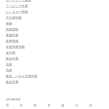
ユーチューブ動画
ラッピング作業
レンタカー情報
中古車情報
保険
性能実験
整備作業
新車情報
未使用車情報
未分類
板金作業
比較
洗車
鈑金 パネル交換作業
鈑金作業
2014年8月
月
火
水
木
金
土
日