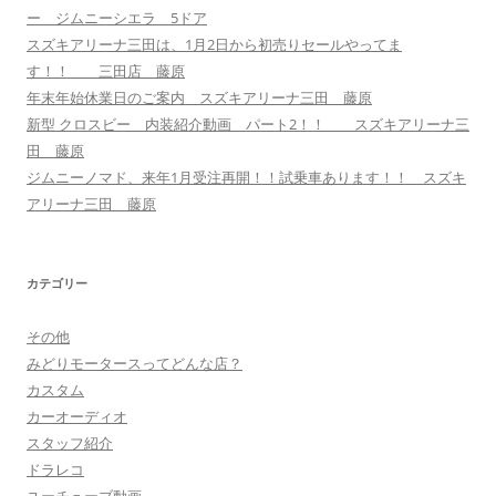
ー ジムニーシエラ 5ドア
スズキアリーナ三田は、1月2日から初売りセールやってま
す！！ 三田店 藤原
年末年始休業日のご案内 スズキアリーナ三田 藤原
新型 クロスビー 内装紹介動画 パート2！！ スズキアリーナ三
田 藤原
ジムニーノマド、来年1月受注再開！！試乗車あります！！ スズキ
アリーナ三田 藤原
カテゴリー
その他
みどりモータースってどんな店？
カスタム
カーオーディオ
スタッフ紹介
ドラレコ