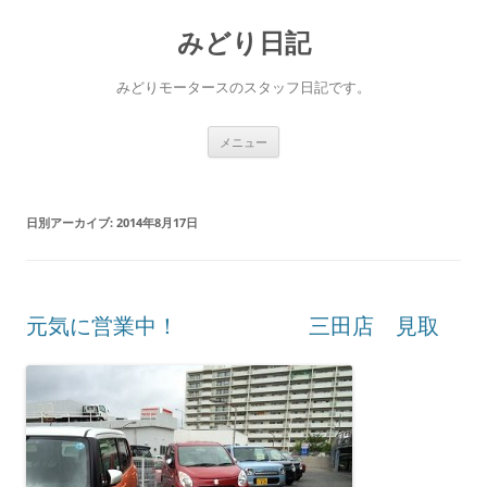
コ
ン
みどり日記
テ
ン
ツ
へ
みどりモータースのスタッフ日記です。
ス
キ
ッ
プ
メニュー
日別アーカイブ:
2014年8月17日
元気に営業中！ 三田店 見取