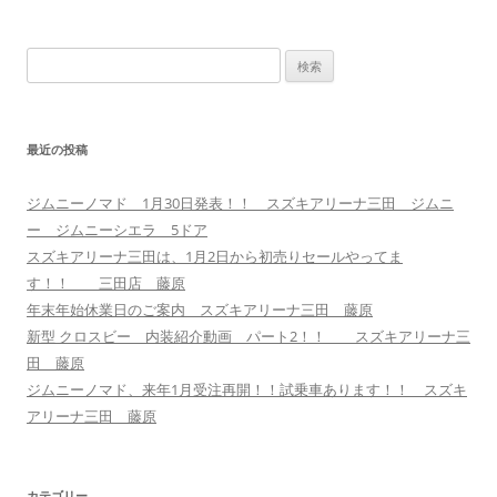
検
索:
最近の投稿
ジムニーノマド 1月30日発表！！ スズキアリーナ三田 ジムニ
ー ジムニーシエラ 5ドア
スズキアリーナ三田は、1月2日から初売りセールやってま
す！！ 三田店 藤原
年末年始休業日のご案内 スズキアリーナ三田 藤原
新型 クロスビー 内装紹介動画 パート2！！ スズキアリーナ三
田 藤原
ジムニーノマド、来年1月受注再開！！試乗車あります！！ スズキ
アリーナ三田 藤原
カテゴリー