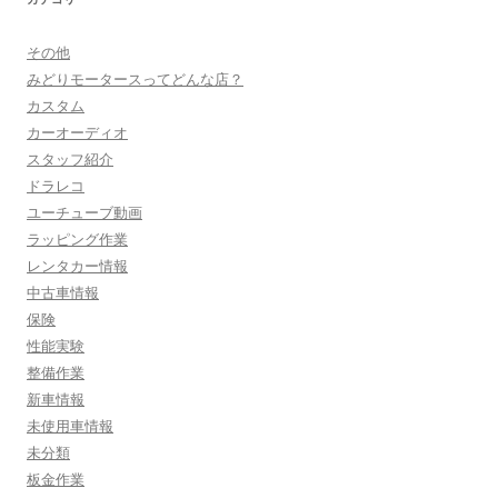
その他
みどりモータースってどんな店？
カスタム
カーオーディオ
スタッフ紹介
ドラレコ
ユーチューブ動画
ラッピング作業
レンタカー情報
中古車情報
保険
性能実験
整備作業
新車情報
未使用車情報
未分類
板金作業