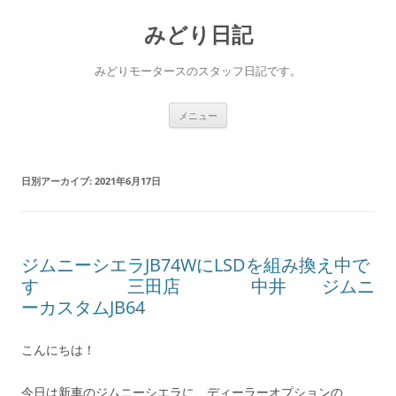
コ
ン
みどり日記
テ
ン
ツ
へ
みどりモータースのスタッフ日記です。
ス
キ
ッ
プ
メニュー
日別アーカイブ:
2021年6月17日
ジムニーシエラJB74WにLSDを組み換え中で
す 三田店 中井 ジムニ
ーカスタムJB64
こんにちは！
今日は新車のジムニーシエラに、ディーラーオプションの