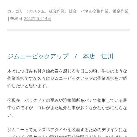
カテゴリー:
カスタム
、
板金作業
、
鈑金 パネル交換作業
、
鈑金作業
| 投稿日:
2022年5月14日
|
ジムニーピックアップ / 本店 江川
木々につぼみも付き始め春を感じる今日この頃、牛歩のような
作業進捗ですが久々にジムニーピックアップの作業進捗をご紹
介したいと思います。
今現在、バックドアの歪みや溶接箇所をパテで整形している最
中なのですが、コレがまた厄介な事が多くなかなか形にならな
い。
ジムニーって元々スペアタイヤを装着するためのデザインにな
っていてブラケットの取り付け部分は凹凸があり、おまけに上