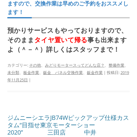
ますので、交換作業は早めのご予約をおススメし
ます！
預かりサービスもやっておりますので、
そのまま
タイヤ置いて帰る
事も出来ます
よ（＾－＾）詳しくはスタッフまで！
カテゴリー:
その他
、
みどりモータースってどんな店？
、
整備作業
、
未分類
、
板金作業
、
鈑金 パネル交換作業
、
鈑金作業
| 投稿日:
2019
年11月25日
|
ジムニーシエラJB74Wピックアップ仕様カス
タム“目指せ東京モーターショー
2020” 三田店 中井