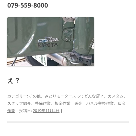
079-559-8000
え？
カテゴリー:
その他
、
みどりモータースってどんな店？
、
カスタム
、
スタッフ紹介
、
整備作業
、
板金作業
、
鈑金 パネル交換作業
、
鈑金
作業
| 投稿日:
2019年11月4日
|