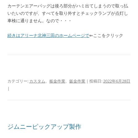
カーテンエアーバッグは後ろ部分がハミ出てしまうので取っ払
いたいのですが、すべてを取り外すとチェックランプが点灯し
車検に通りません。なので・・・
続きはアリーナ北神三田のホームページで
⇐ここをクリック
カテゴリー:
カスタム
、
板金作業
、
鈑金作業
| 投稿日:
2022年6月28日
|
ジムニーピックアップ製作