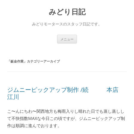
コ
ン
みどり日記
テ
ン
ツ
へ
みどりモータースのスタッフ日記です。
ス
キ
ッ
プ
メニュー
「
鈑金作業
」カテゴリーアーカイブ
ジムニーピックアップ制作 /続 本店
江川
こ〜んにちわ〜関西地方も梅雨入りし晴れた日でも蒸し蒸しし
て不快指数MAXな今日この頃ですが、ジムニーピックアップ制
作は順調に進んでおります。