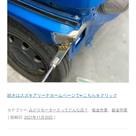
続きはスズキアリーナホームページで⇐こちらをクリック
カテゴリー:
みどりモータースってどんな店？
、
板金作業
、
鈑金作業
| 投稿日:
2021年11月20日
|