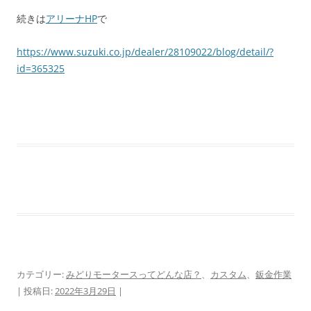
続きは
アリーナHP
で
https://www.suzuki.co.jp/dealer/28109022/blog/detail/?
id=365325
カテゴリー:
みどりモータースってどんな店？
、
カスタム
、
鈑金作業
| 投稿日:
2022年3月29日
|