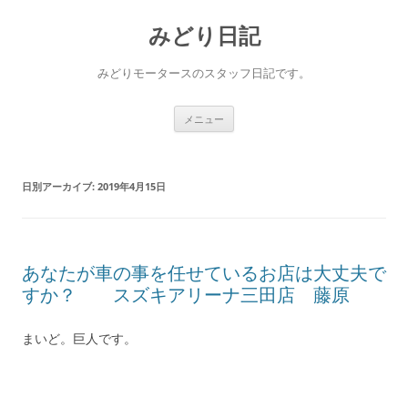
コ
ン
みどり日記
テ
ン
ツ
へ
みどりモータースのスタッフ日記です。
ス
キ
ッ
プ
メニュー
日別アーカイブ:
2019年4月15日
あなたが車の事を任せているお店は大丈夫で
すか？ スズキアリーナ三田店 藤原
まいど。巨人です。