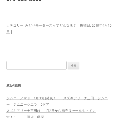
カテゴリー:
みどりモータースってどんな店？
| 投稿日:
2019年4月15
日
|
検
索:
最近の投稿
ジムニーノマド 1月30日発表！！ スズキアリーナ三田 ジムニ
ー ジムニーシエラ 5ドア
スズキアリーナ三田は、1月2日から初売りセールやってま
す！！ 三田店 藤原