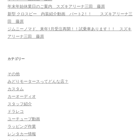
年末年始休業日のご案内 スズキアリーナ三田 藤原
新型 クロスビー 内装紹介動画 パート2！！ スズキアリーナ三
田 藤原
ジムニーノマド、来年1月受注再開！！試乗車あります！！ スズキ
アリーナ三田 藤原
カテゴリー
その他
みどりモータースってどんな店？
カスタム
カーオーディオ
スタッフ紹介
ドラレコ
ユーチューブ動画
ラッピング作業
レンタカー情報