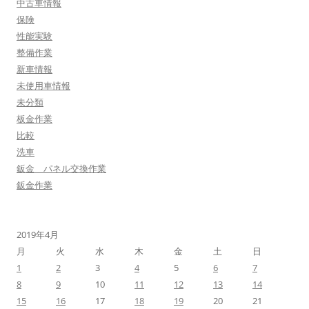
中古車情報
保険
性能実験
整備作業
新車情報
未使用車情報
未分類
板金作業
比較
洗車
鈑金 パネル交換作業
鈑金作業
2019年4月
月
火
水
木
金
土
日
1
2
3
4
5
6
7
8
9
10
11
12
13
14
15
16
17
18
19
20
21