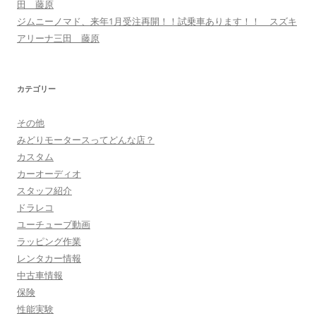
田 藤原
ジムニーノマド、来年1月受注再開！！試乗車あります！！ スズキ
アリーナ三田 藤原
カテゴリー
その他
みどりモータースってどんな店？
カスタム
カーオーディオ
スタッフ紹介
ドラレコ
ユーチューブ動画
ラッピング作業
レンタカー情報
中古車情報
保険
性能実験