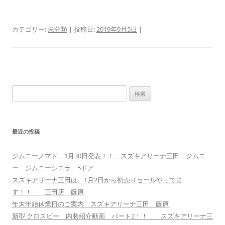
カテゴリー:
未分類
| 投稿日:
2019年9月5日
|
検
索:
最近の投稿
ジムニーノマド 1月30日発表！！ スズキアリーナ三田 ジムニ
ー ジムニーシエラ 5ドア
スズキアリーナ三田は、1月2日から初売りセールやってま
す！！ 三田店 藤原
年末年始休業日のご案内 スズキアリーナ三田 藤原
新型 クロスビー 内装紹介動画 パート2！！ スズキアリーナ三