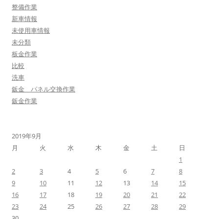
整備作業
新車情報
未使用車情報
未分類
板金作業
比較
洗車
鈑金 パネル交換作業
鈑金作業
2019年9月
月
火
水
木
金
土
日
1
2
3
4
5
6
7
8
9
10
11
12
13
14
15
16
17
18
19
20
21
22
23
24
25
26
27
28
29
30