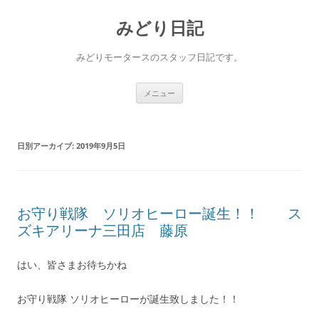
コ
ン
みどり日記
テ
ン
ツ
へ
みどりモータースのスタッフ日記です。
ス
キ
ッ
プ
メニュー
日別アーカイブ:
2019年9月5日
お守り戦隊 ソリオヒーロー誕生！！ ス
ズキアリーナ三田店 藤原
はい、皆さまお待ちかね
お守り戦隊 ソリオヒーローが誕生致しました！！