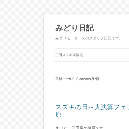
コ
ン
テ
みどり日記
ン
ツ
へ
みどりモータースのスタッフ日記です。
ス
キ
ッ
プ
三田スズキ車販売
日別アーカイブ:
2019年9月7日
スズキの日～大決算フ
原
まいど、三田店の藤原です。