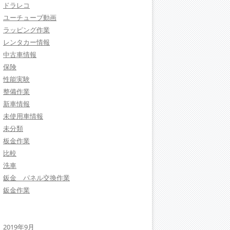
ドラレコ
ユーチューブ動画
ラッピング作業
レンタカー情報
中古車情報
保険
性能実験
整備作業
新車情報
未使用車情報
未分類
板金作業
比較
洗車
鈑金 パネル交換作業
鈑金作業
2019年9月