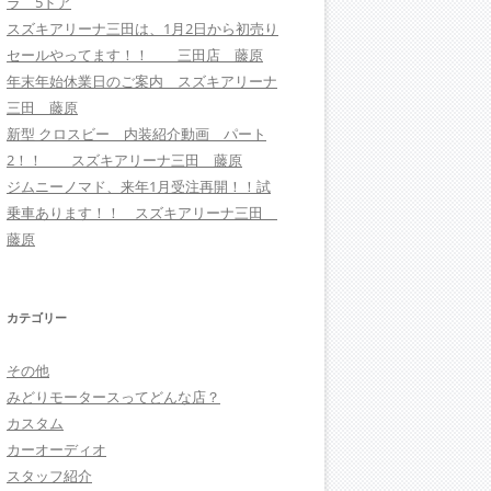
ラ 5ドア
スズキアリーナ三田は、1月2日から初売り
セールやってます！！ 三田店 藤原
年末年始休業日のご案内 スズキアリーナ
三田 藤原
新型 クロスビー 内装紹介動画 パート
2！！ スズキアリーナ三田 藤原
ジムニーノマド、来年1月受注再開！！試
乗車あります！！ スズキアリーナ三田
藤原
カテゴリー
その他
みどりモータースってどんな店？
カスタム
カーオーディオ
スタッフ紹介