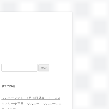
検
索:
最近の投稿
ジムニーノマド 1月30日発表！！ スズ
キアリーナ三田 ジムニー ジムニーシエ