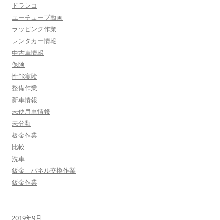
ドラレコ
ユーチューブ動画
ラッピング作業
レンタカー情報
中古車情報
保険
性能実験
整備作業
新車情報
未使用車情報
未分類
板金作業
比較
洗車
鈑金 パネル交換作業
鈑金作業
2019年9月