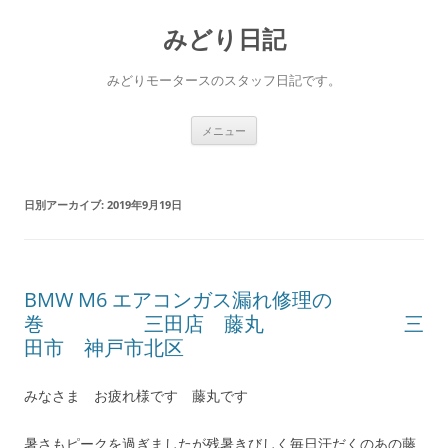
コ
ン
みどり日記
テ
ン
ツ
へ
みどりモータースのスタッフ日記です。
ス
キ
ッ
プ
メニュー
日別アーカイブ:
2019年9月19日
BMW M6 エアコンガス漏れ修理の
巻 三田店 藤丸 三
田市 神戸市北区
みなさま お疲れ様です 藤丸です
暑さもピークを過ぎましたが残暑きびしく毎日汗だくのあの藤