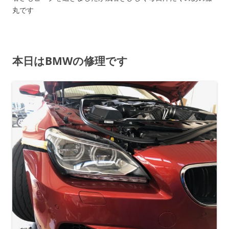
丸です
本日はBMWの修理です