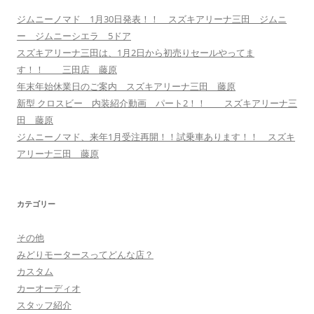
ジムニーノマド 1月30日発表！！ スズキアリーナ三田 ジムニ
ー ジムニーシエラ 5ドア
スズキアリーナ三田は、1月2日から初売りセールやってま
す！！ 三田店 藤原
年末年始休業日のご案内 スズキアリーナ三田 藤原
新型 クロスビー 内装紹介動画 パート2！！ スズキアリーナ三
田 藤原
ジムニーノマド、来年1月受注再開！！試乗車あります！！ スズキ
アリーナ三田 藤原
カテゴリー
その他
みどりモータースってどんな店？
カスタム
カーオーディオ
スタッフ紹介