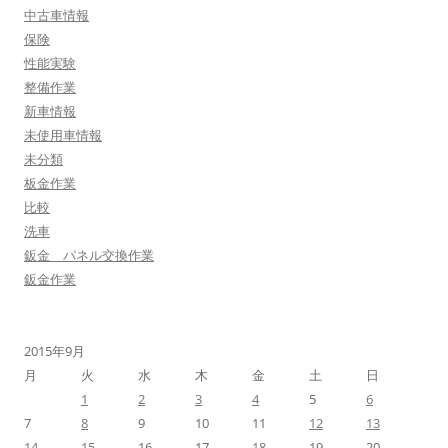
中古車情報
保険
性能実験
整備作業
新車情報
未使用車情報
未分類
板金作業
比較
洗車
鈑金 パネル交換作業
鈑金作業
2015年9月
月
火
水
木
金
土
日
1
2
3
4
5
6
7
8
9
10
11
12
13
14
15
16
17
18
19
20