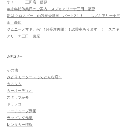
す！！ 三田店 藤原
年末年始休業日のご案内 スズキアリーナ三田 藤原
新型 クロスビー 内装紹介動画 パート2！！ スズキアリーナ三
田 藤原
ジムニーノマド、来年1月受注再開！！試乗車あります！！ スズキ
アリーナ三田 藤原
カテゴリー
その他
みどりモータースってどんな店？
カスタム
カーオーディオ
スタッフ紹介
ドラレコ
ユーチューブ動画
ラッピング作業
レンタカー情報