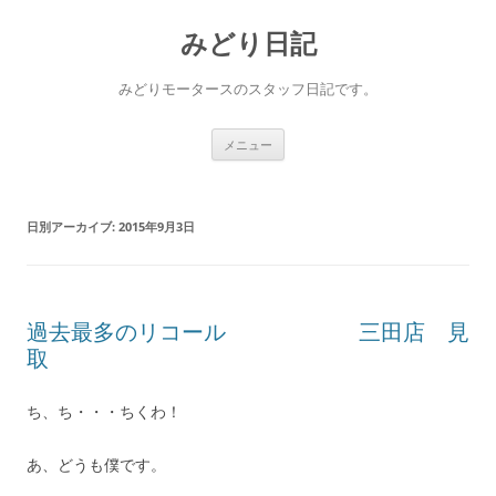
コ
ン
みどり日記
テ
ン
ツ
へ
みどりモータースのスタッフ日記です。
ス
キ
ッ
プ
メニュー
日別アーカイブ:
2015年9月3日
過去最多のリコール 三田店 見
取
ち、ち・・・ちくわ！
あ、どうも僕です。