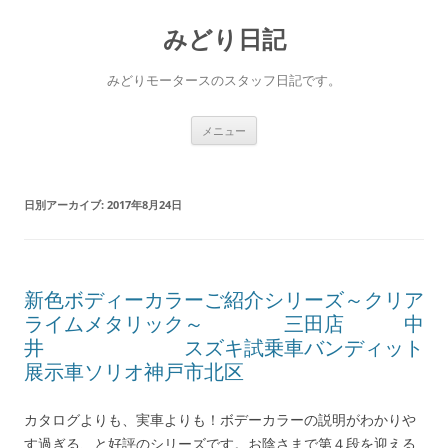
コ
ン
みどり日記
テ
ン
ツ
へ
みどりモータースのスタッフ日記です。
ス
キ
ッ
プ
メニュー
日別アーカイブ:
2017年8月24日
新色ボディーカラーご紹介シリーズ～クリア
ライムメタリック～ 三田店 中
井 スズキ試乗車バンディット
展示車ソリオ神戸市北区
カタログよりも、実車よりも！ボデーカラーの説明がわかりや
す過ぎる、と好評のシリーズです。お陰さまで第４段を迎える