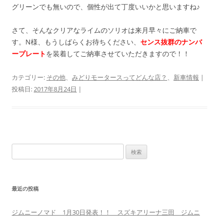
グリーンでも無いので、個性が出て丁度いいかと思いますね♪
さて、そんなクリアなライムのソリオは来月早々にご納車で
す。N様、もうしばらくお待ちください、
センス抜群のナンバ
ープレート
を装着してご納車させていただきますので！！
カテゴリー:
その他
、
みどりモータースってどんな店？
、
新車情報
|
投稿日:
2017年8月24日
|
検
索:
最近の投稿
ジムニーノマド 1月30日発表！！ スズキアリーナ三田 ジムニ