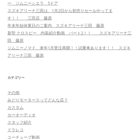
ー ジムニーシエラ 5ドア
スズキアリーナ三田は、1月2日から初売りセールやってま
す！！ 三田店 藤原
年末年始休業日のご案内 スズキアリーナ三田 藤原
新型 クロスビー 内装紹介動画 パート2！！ スズキアリーナ三
田 藤原
ジムニーノマド、来年1月受注再開！！試乗車あります！！ スズキ
アリーナ三田 藤原
カテゴリー
その他
みどりモータースってどんな店？
カスタム
カーオーディオ
スタッフ紹介
ドラレコ
ユーチューブ動画