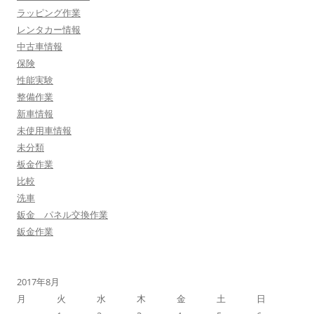
ラッピング作業
レンタカー情報
中古車情報
保険
性能実験
整備作業
新車情報
未使用車情報
未分類
板金作業
比較
洗車
鈑金 パネル交換作業
鈑金作業
2017年8月
月
火
水
木
金
土
日