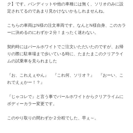
ク】です。バンディットや他の車種には無く、ソリオのみに設
定されてるのであまり見かけないかもしれませんね。
こちらの車両はN様の注文車両です。なんとN様自身、このカラ
ーに決めるのにわずか２分！まったく迷わない。
契約時にはパールホワイトでご注文いただいたのですが、お帰
りの際に駐車場まで歩いている時に、たまたまこのクリアライ
ムの試乗車を見られました
『お、これえぇやん』 『これ何、ソリオ？』 『おーい、こ
れでえぇかー！？』
『じゃコレで』と言う事でパールホワイトからクリアライムに
ボディーカラー変更です。
このやり取りの間わずか２分程でした、早ぇ～。